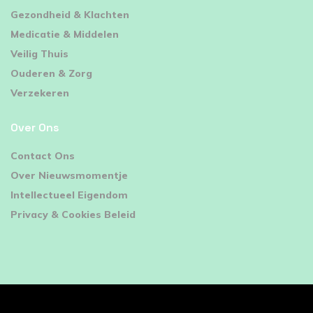
⁠Gezondheid & Klachten
Medicatie & Middelen
Veilig Thuis
Ouderen & Zorg
Verzekeren
Over Ons
Contact Ons
Over Nieuwsmomentje
Intellectueel Eigendom
Privacy & Cookies Beleid