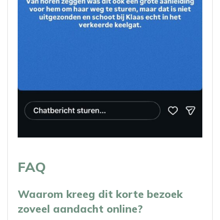
FAQ
Waarom kreeg dit korte bezoek
zoveel aandacht online?