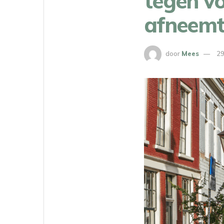
tegen v
afneem
door
Mees
29