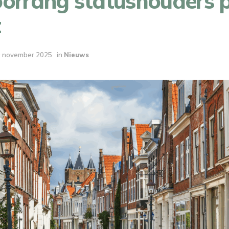
oorrang statushouders p
t
 november 2025
in
Nieuws