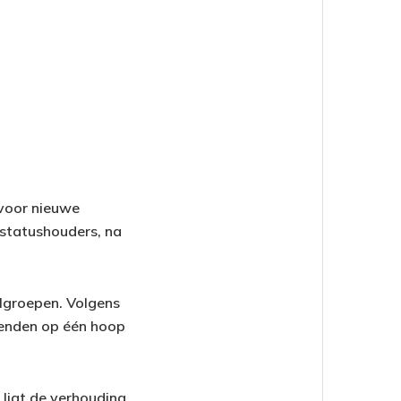
 voor nieuwe
 statushouders, na
elgroepen. Volgens
kenden op één hoop
 ligt de verhouding