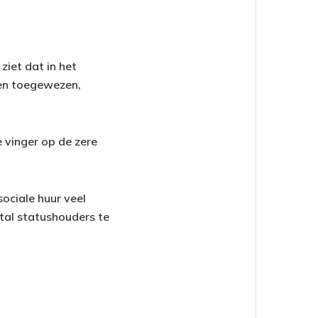
ziet dat in het
den toegewezen,
e vinger op de zere
ociale huur veel
ntal statushouders te