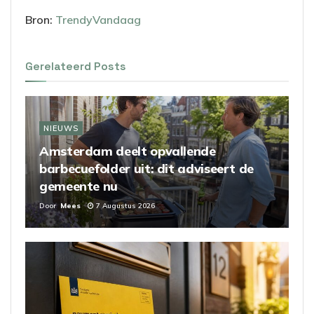
Bron:
TrendyVandaag
Gerelateerd
Posts
NIEUWS
Amsterdam deelt opvallende
barbecuefolder uit: dit adviseert de
gemeente nu
Door
Mees
7 Augustus 2026