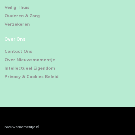
Veilig Thuis
Ouderen & Zorg
Verzekeren
Over Ons
Contact Ons
Over Nieuwsmomentje
Intellectueel Eigendom
Privacy & Cookies Beleid
Nieuwsmomentje.nl