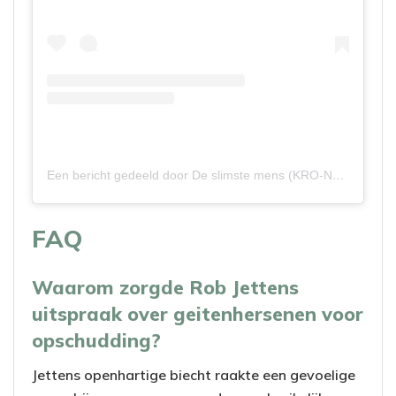
Een bericht gedeeld door De slimste mens (KRO-NCRV) (@deslimstemens_nl)
FAQ
Waarom zorgde Rob Jettens
uitspraak over geitenhersenen voor
opschudding?
Jettens openhartige biecht raakte een gevoelige