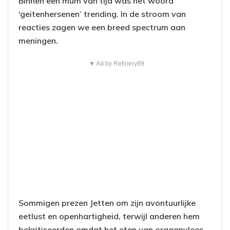
Binnen een mum van tijd was het woord
‘geitenhersenen’ trending. In de stroom van
reacties zagen we een breed spectrum aan
meningen.
▼ Ad by Refinery89
Sommigen prezen Jetten om zijn avontuurlijke
eetlust en openhartigheid, terwijl anderen hem
bekritiseerden omdat het eten van orgaanvlees