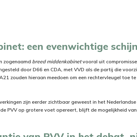
inet: een evenwichtige schij
een zogenaamd
breed middenkabinet
vooral uit compromisse
ngesteld door D66 en CDA, met VVD als de partij die voorzie
 JA21 zouden hieraan meedoen om een rechtervleugel toe t
erkingen zijn eerder zichtbaar geweest in het Nederlandse 
de PVV op grotere voet opereert, blijft de mogelijkheid van u
tie van PVV in het debat, ni