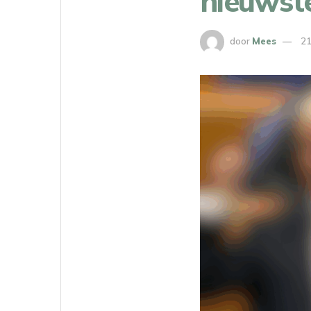
nieuwste
door
Mees
21