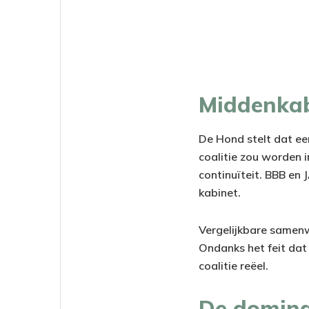
Middenkab
De Hond stelt dat 
coalitie zou worden i
continuïteit. BBB en
kabinet.
Vergelijkbare samenw
Ondanks het feit dat 
coalitie reëel.
De dominan