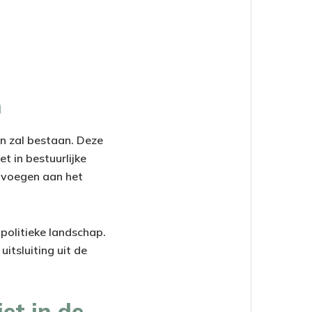
n
n zal bestaan. Deze
t in bestuurlijke
e voegen aan het
politieke landschap.
itsluiting uit de
et in de