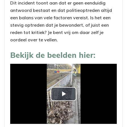
Dit incident toont aan dat er geen eenduidig
antwoord bestaat en dat politieoptreden altijd
een balans van vele factoren vereist. Is het een
stevig optreden dat je bewondert, of juist een
reden tot kritiek? Je bent vrij om daar zelf je
oordeel over te vellen.
Bekijk de beelden hier:
P
l
a