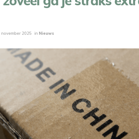
 zóveel ga je straks ext
 november 2025
in
Nieuws