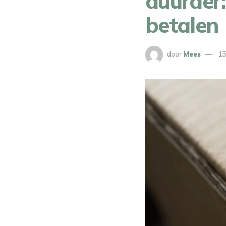
duurder:
betalen
door
Mees
15