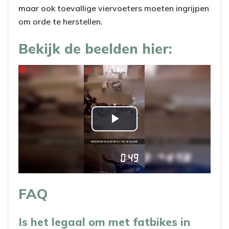
maar ook toevallige viervoeters moeten ingrijpen
om orde te herstellen.
Bekijk de beelden hier:
P
l
a
FAQ
y
V
Is het legaal om met fatbikes in