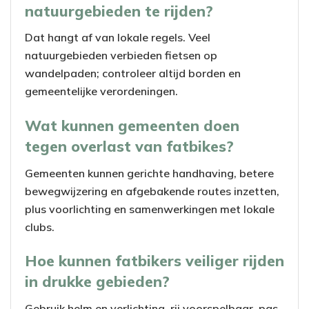
natuurgebieden te rijden?
i
Dat hangt af van lokale regels. Veel
d
natuurgebieden verbieden fietsen op
wandelpaden; controleer altijd borden en
e
gemeentelijke verordeningen.
o
Wat kunnen gemeenten doen
tegen overlast van fatbikes?
Gemeenten kunnen gerichte handhaving, betere
bewegwijzering en afgebakende routes inzetten,
plus voorlichting en samenwerkingen met lokale
clubs.
Hoe kunnen fatbikers veiliger rijden
in drukke gebieden?
Gebruik helm en verlichting, rij voorspelbaar, pas