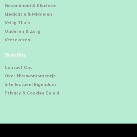
⁠Gezondheid & Klachten
Medicatie & Middelen
Veilig Thuis
Ouderen & Zorg
Verzekeren
Over Ons
Contact Ons
Over Nieuwsmomentje
Intellectueel Eigendom
Privacy & Cookies Beleid