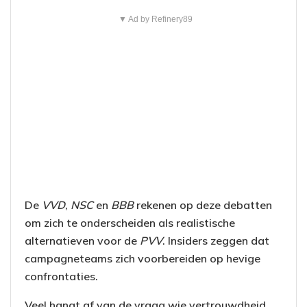
▼ Ad by Refinery89
De
VVD
,
NSC
en
BBB
rekenen op deze debatten
om zich te onderscheiden als realistische
alternatieven voor de
PVV
. Insiders zeggen dat
campagneteams zich voorbereiden op hevige
confrontaties.
Veel hangt af van de vraag wie vertrouwdheid