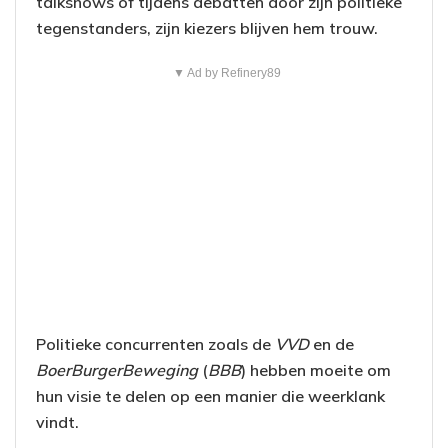
talkshows of tijdens debatten door zijn politieke
tegenstanders, zijn kiezers blijven hem trouw.
▼ Ad by Refinery89
Politieke concurrenten zoals de
VVD
en de
BoerBurgerBeweging
(
BBB
) hebben moeite om
hun visie te delen op een manier die weerklank
vindt.