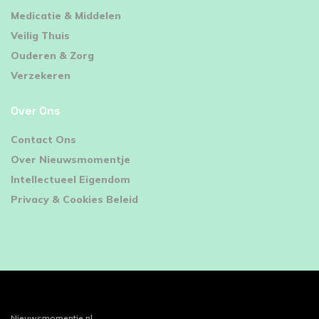
Medicatie & Middelen
Veilig Thuis
Ouderen & Zorg
Verzekeren
Over Ons
Contact Ons
Over Nieuwsmomentje
Intellectueel Eigendom
Privacy & Cookies Beleid
Nieuwsmomentje.nl