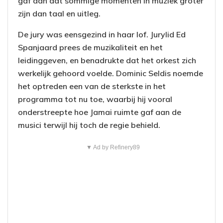
gaf aan dat sommige momenten in muziek groter
zijn dan taal en uitleg.
De jury was eensgezind in haar lof. Jurylid Ed
Spanjaard prees de muzikaliteit en het
leidinggeven, en benadrukte dat het orkest zich
werkelijk gehoord voelde. Dominic Seldis noemde
het optreden een van de sterkste in het
programma tot nu toe, waarbij hij vooral
onderstreepte hoe Jamai ruimte gaf aan de
musici terwijl hij toch de regie behield.
▼ Ad by Refinery89