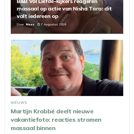
B&B Vol Liefde-kijkers reageren
massaal op actie van Nisha Tara: dit
valt iedereen op
Door
Mees
7 Augustus 2026
NIEUWS
Martijn Krabbé deelt nieuwe
vakantiefoto: reacties stromen
massaal binnen