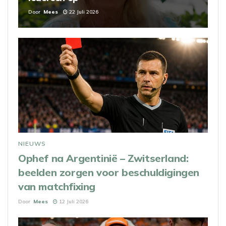
Door
Mees
22 Juli 2026
NIEUWS
Ophef na Argentinië – Zwitserland:
beelden zorgen voor beschuldigingen
van matchfixing
Door
Mees
12 Juli 2026