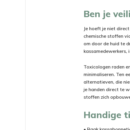
Ben je vei
Je hoeft je niet dire
chemische stoffen vi
om door de huid te d
kassamedewerkers, is
Toxicologen raden en
minimaliseren. Ten ee
alternatieven, die ni
je handen direct te 
stoffen zich opbouwe
Handige ti
• Raak kassabonnetje