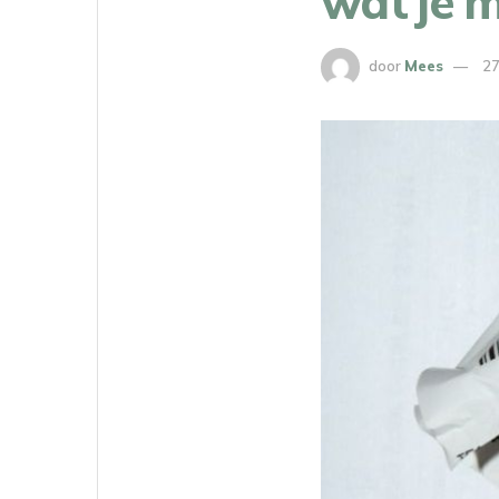
wat je 
door
Mees
27