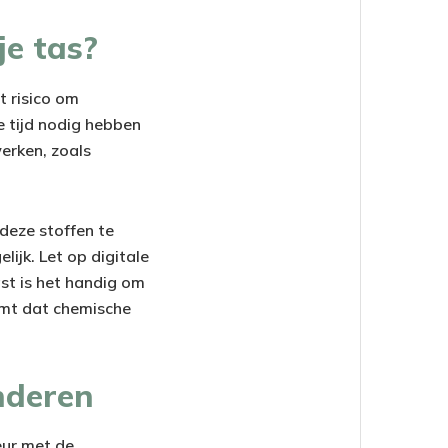
je tas?
t risico om
e tijd nodig hebben
erken, zoals
deze stoffen te
ijk. Let op digitale
ast is het handig om
omt dat chemische
nderen
eur met de