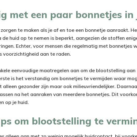
lig met een paar bonnetjes in 
ct zorgen te maken als je af en toe een bonnetje aanraakt. He
a de huid op te nemen is beperkt, aangezien de stoffen enig
ringen. Echter, voor mensen die regelmatig met bonnetjes w
 voorzichtigheid aan te raden.
kele eenvoudige maatregelen aan om de blootstelling aan 
rste is het verstandig om bonnetjes te vermijden waar mogel
et alleen gezonder zijn maar ook milieuvriendelijker. Daarna
wassen na het aanraken van meerdere bonnetjes. Dit voork
n op je huid.
ps om blootstelling te vermi
s alleen aan met zo weinig mogelijk huidcontact, bij voork