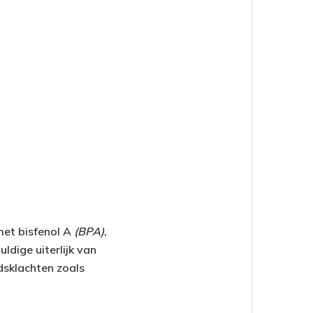
met bisfenol A
(BPA)
,
ldige uiterlijk van
dsklachten zoals