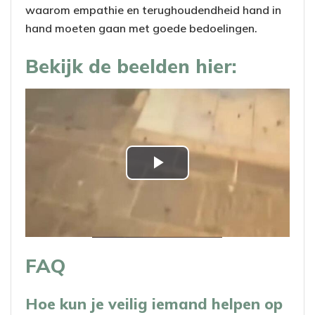
waarom empathie en terughoudendheid hand in
hand moeten gaan met goede bedoelingen.
Bekijk de beelden hier:
P
l
a
FAQ
y
V
Hoe kun je veilig iemand helpen op