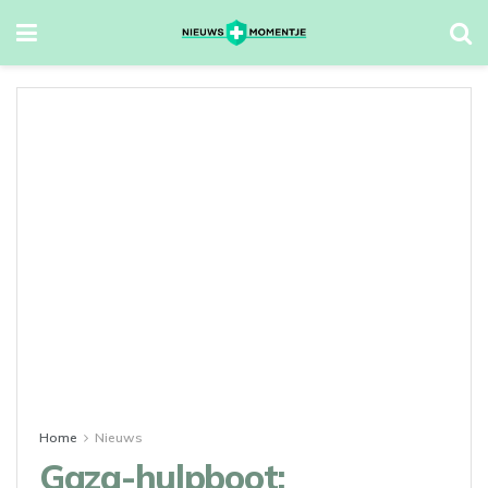
Home
Nieuws
Gaza-hulpboot: