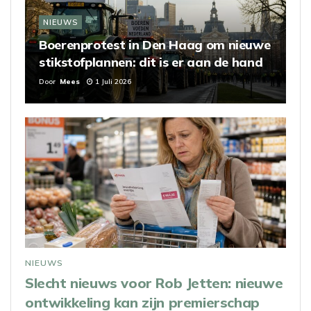
NIEUWS
Boerenprotest in Den Haag om nieuwe
stikstofplannen: dit is er aan de hand
Door
Mees
1 Juli 2026
NIEUWS
Slecht nieuws voor Rob Jetten: nieuwe
ontwikkeling kan zijn premierschap