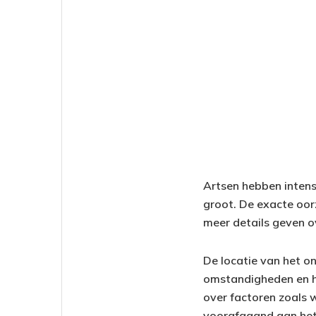
Artsen hebben intens
groot. De exacte oorz
meer details geven o
De locatie van het o
omstandigheden en hu
over factoren zoals
voorafgaand aan het 