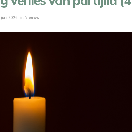
g verlies van partijlid (4
 juni 2026
in
Nieuws