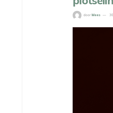
plotselin
door
Mees
30