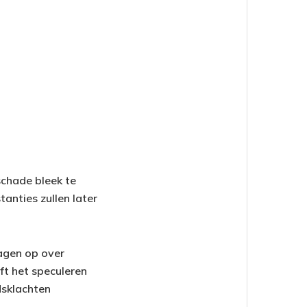
schade bleek te
anties zullen later
agen op over
ft het speculeren
dsklachten