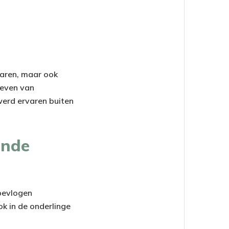
waren, maar ook
leven van
werd ervaren buiten
ende
bevlogen
ok in de onderlinge