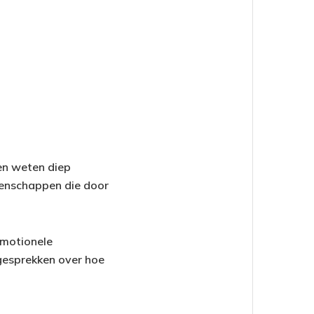
ten weten diep
igenschappen die door
emotionele
gesprekken over hoe