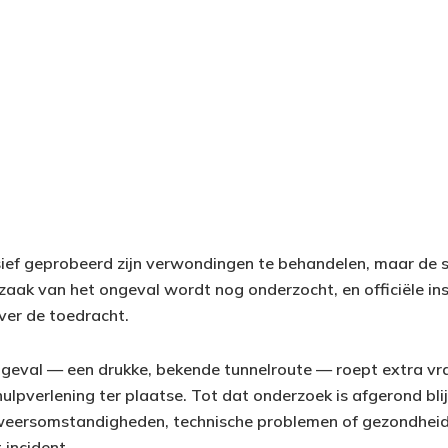
ief geprobeerd zijn verwondingen te behandelen, maar de 
aak van het ongeval wordt nog onderzocht, en officiële inst
ver de toedracht.
ngeval — een drukke, bekende tunnelroute — roept extra vr
lpverlening ter plaatse. Tot dat onderzoek is afgerond blij
 weersomstandigheden, technische problemen of gezondhei
incident.