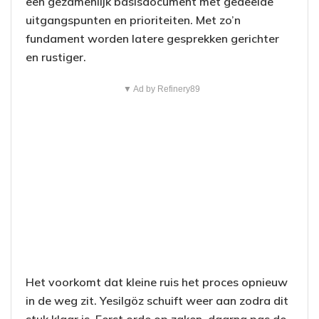
een gezamenlijk basisdocument met gedeelde
uitgangspunten en prioriteiten. Met zo’n
fundament worden latere gesprekken gerichter
en rustiger.
▼ Ad by Refinery89
Het voorkomt dat kleine ruis het proces opnieuw
in de weg zit. Yesilgöz schuift weer aan zodra dit
stuk klaar is. Eerst orde op zaken, daarna pas de