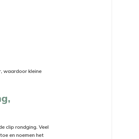
r, waardoor kleine
ng,
e clip rondging. Veel
r toe en noemen het