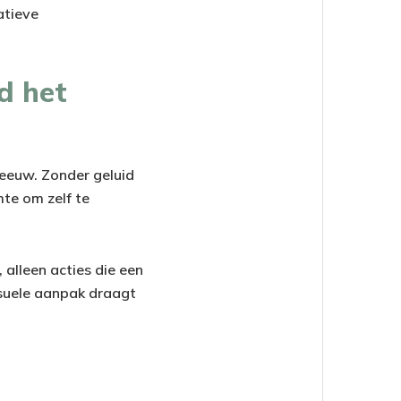
atieve
d het
eeuw. Zonder geluid
mte om zelf te
 alleen acties die een
isuele aanpak draagt