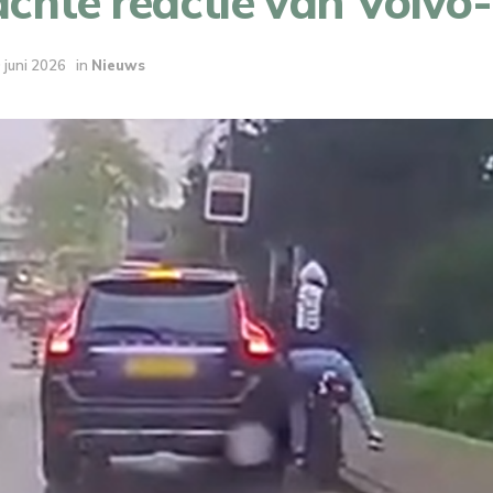
hte reactie van Volvo-r
 juni 2026
in
Nieuws