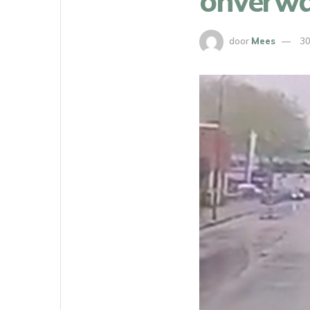
onverwac
door
Mees
30