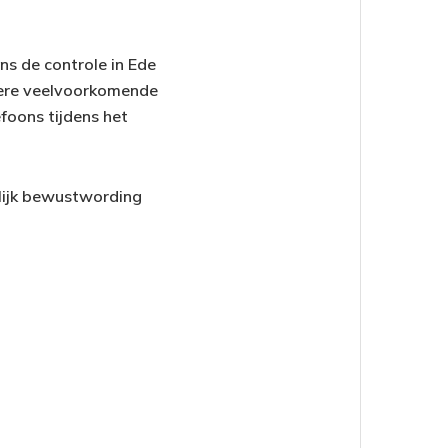
ns de controle in Ede
dere veelvoorkomende
efoons tijdens het
lijk bewustwording