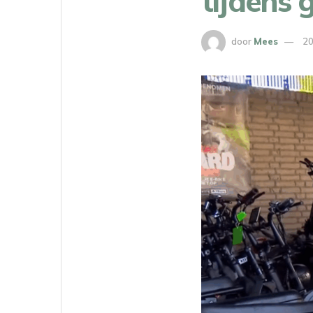
tijdens 
door
Mees
20