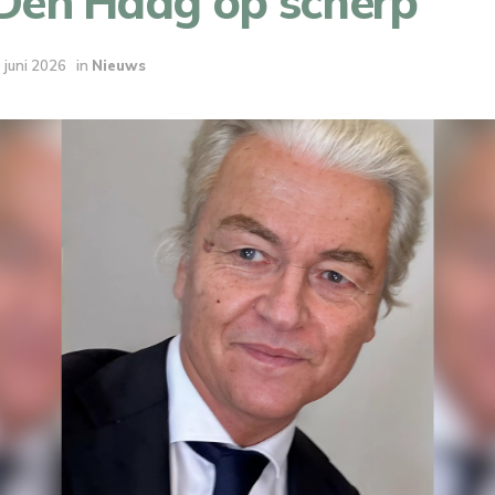
 Den Haag op scherp
 juni 2026
in
Nieuws