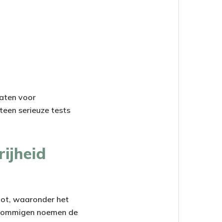
laten voor
een serieuze tests
ijheid
oot, waaronder het
: sommigen noemen de