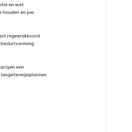
otie en wet
e houden en per
vast regeerakkoord
 besluitvorming
artijen een
t langetermijnplannen