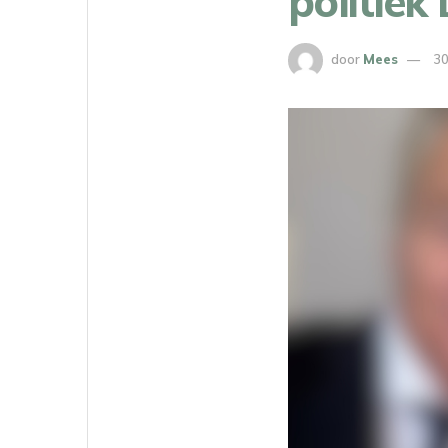
politiek
door
Mees
30