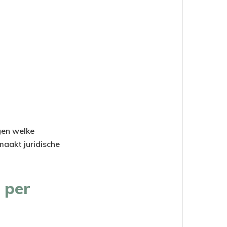
gen welke
aakt juridische
 per