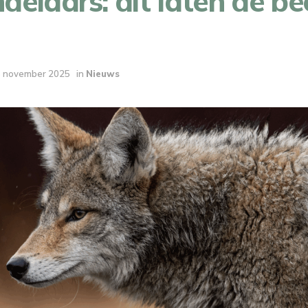
elaars: dit laten de be
 november 2025
in
Nieuws