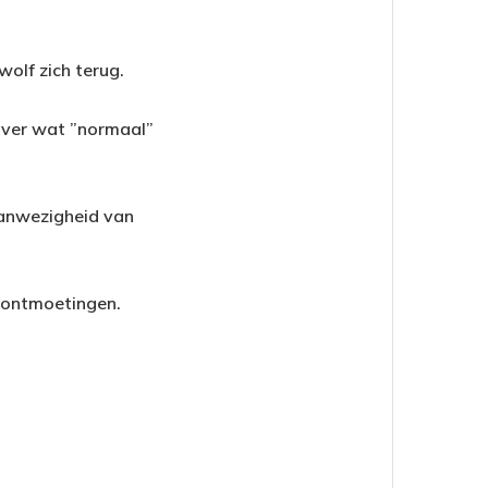
olf zich terug.
 over wat ”normaal”
aanwezigheid van
e ontmoetingen.