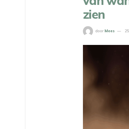
van wand
zien
door
Mees
25