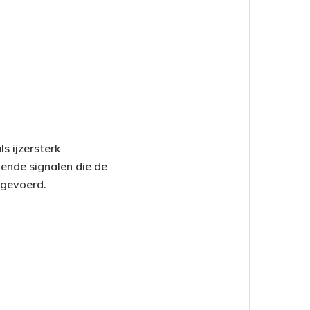
s ijzersterk
lende signalen die de
tgevoerd.