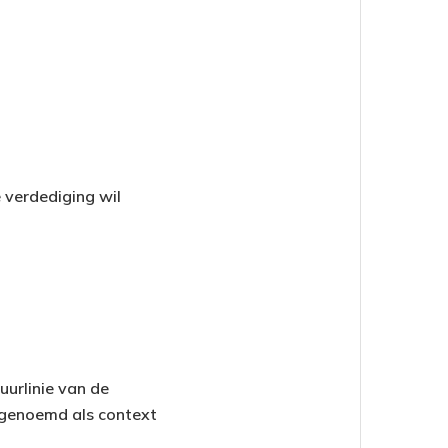
 verdediging wil
urlinie van de
t genoemd als context