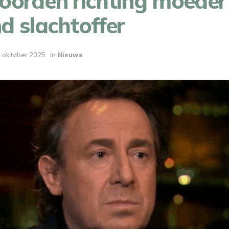
oorden richting moeder
d slachtoffer
 oktober 2025
in
Nieuws