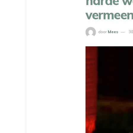
harde w
vermeen
door
Mees
30