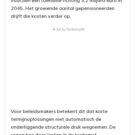
voorzien een toename richting 3,2 miljard euro in
2045. Het groeiende aantal gepensioneerden
drijft die kosten verder op.
▼ Ad by Refinery89
Voor beleidsmakers betekent dit dat korte
termijnoplossingen niet automatisch de
onderliggende structurele druk wegnemen. De
vraag hoe deze lasten in de toekomst