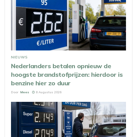
NIEUWS
Nederlanders betalen opnieuw de
hoogste brandstofprijzen: hierdoor is
benzine hier zo duur
Door
Mees
8 Augustus 2026